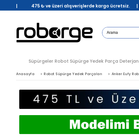
| 475 ₺ ve üzeri alışverişlerde kargo ücretsiz. 
Süpürgeler
Robot Süpürge Yedek Parça
Deterjan
Anasayfa
>
Robot Süpürge Yedek Parçaları
>
Anker Eufy Ro