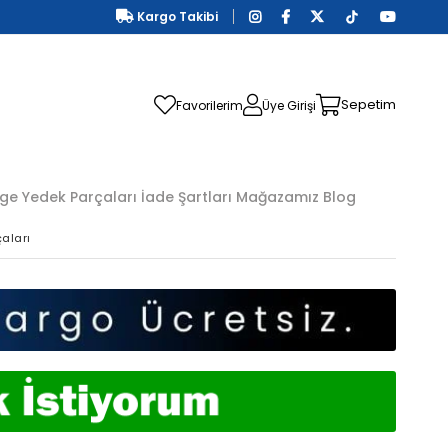
Kargo Takibi
Sepetim
Favorilerim
Üye Girişi
ge Yedek Parçaları
İade Şartları
Mağazamız
Blog
aları