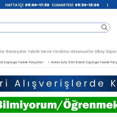
| HAFTA İÇİ:
09:00-17:30
CUMARTESİ:
09:30-13:00
|
lar
Bataryalar
Teknik Servis
Yardımcı Aksesuarlar
Dikey Süpür
bot Süpürge Yedek Parçaları
>
Anker Eufy G30 Robot Süpürge Yedek Parç