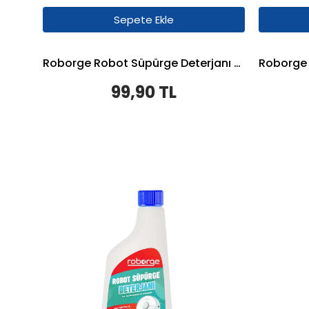
Sepete Ekle
Roborge Robot Süpürge Deterjanı 500 ML - Çiçek
99,90 TL