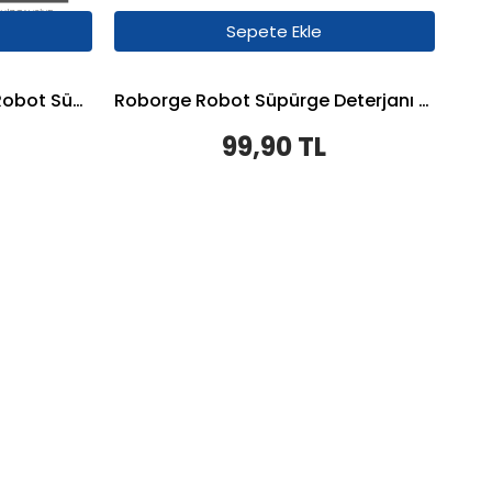
Sepete Ekle
Anker Eufy Robovac G30 Robot Süpürge Uyumlu Batarya 2900 mAh - Muadil Ürün
Roborge Robot Süpürge Deterjanı 500 ML - Bahar Esintisi
99,90 TL