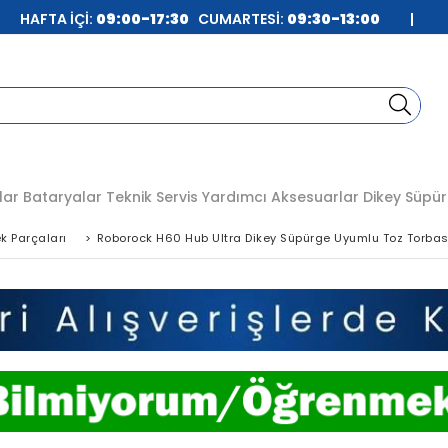
| HAFTA İÇİ:
09:00-17:30
CUMARTESİ:
09:30-13:00
|
lar
Bataryalar
Teknik Servis
Yardımcı Aksesuarlar
Dikey Süpür
k Parçaları
>
Roborock H60 Hub Ultra Dikey Süpürge Uyumlu Toz Torbas