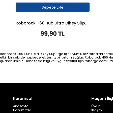
Sepete Ekle
Roborock H60 Hub Ultra Dikey Süpürge Uyumlu Toz Torbası
99,90 TL
Roborock H60 Hub Ultra Dikey Süpürge için uyumlu toz torbaları, temizli
etkili bir şekilde hapsederek temiz bir ortam sağlar. Roborock H60 Hub
çıkarabilirsiniz. Daha fazla bilgi ve uygun fiyatlar için roborge.com'u zi
Kurumsal
Müşteri İlişk
Anasayfa
Üyelik
Hakkımızda
İletişim