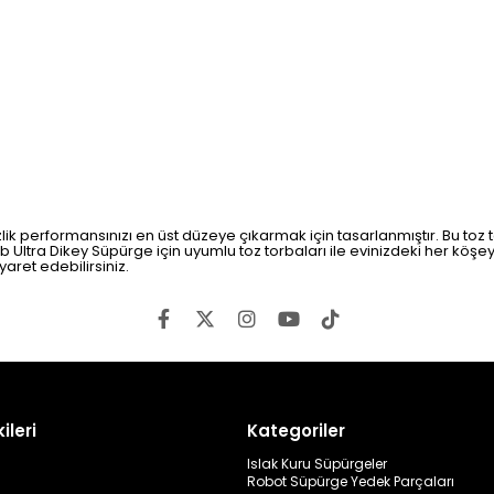
k performansınızı en üst düzeye çıkarmak için tasarlanmıştır. Bu toz to
 Ultra Dikey Süpürge için uyumlu toz torbaları ile evinizdeki her köşey
yaret edebilirsiniz.
ileri
Kategoriler
Islak Kuru Süpürgeler
Robot Süpürge Yedek Parçaları