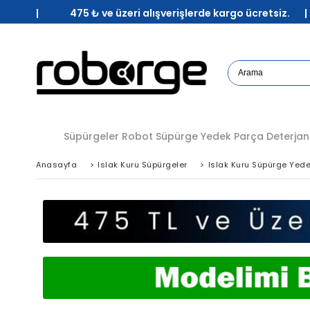
| 475 ₺ ve üzeri alışverişlerde kargo ücretsiz. 
Süpürgeler
Robot Süpürge Yedek Parça
Deterjan
Anasayfa
>
Islak Kuru Süpürgeler
>
Islak Kuru Süpürge Yede