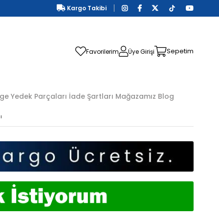
Kargo Takibi
Sepetim
Favorilerim
Üye Girişi
ge Yedek Parçaları
İade Şartları
Mağazamız
Blog
ı