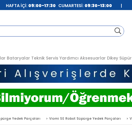
| HAFTA İÇİ:
09:00-17:30
CUMARTESİ:
09:30-13:00
|
lar
Bataryalar
Teknik Servis
Yardımcı Aksesuarlar
Dikey Süpür
üpürge Yedek Parçaları
>
Viomi SE Robot Süpürge Yedek Parçaları
>
V