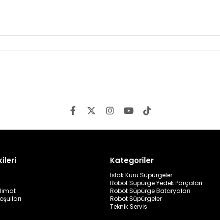
ileri
Kategoriler
Islak Kuru Süpürgeler
Robot Süpürge Yedek Parçaları
limat
Robot Süpürge Bataryaları
oşulları
Robot Süpürgeler
Teknik Servis