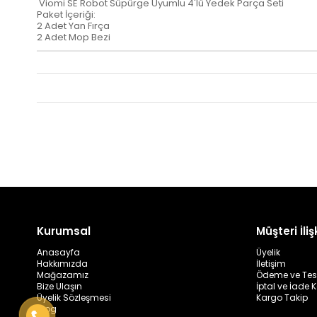
Viomi SE Robot Süpürge Uyumlu 4'lü Yedek Parça Seti
Paket İçeriği:
2 Adet Yan Fırça
2 Adet Mop Bezi
Kurumsal
Müşteri İlişk
Anasayfa
Üyelik
Hakkımızda
İletişim
Mağazamız
Ödeme ve Tes
Bize Ulaşın
İptal ve İade K
Üyelik Sözleşmesi
Kargo Takip
Blog