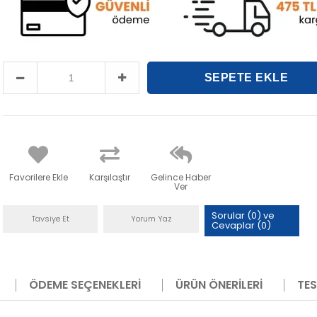
Favorilere Ekle
Karşılaştır
Gelince Haber
Ver
Sorular (0) ve
Tavsiye Et
Yorum Yaz
Cevaplar (0)
ÖDEME SEÇENEKLERI
ÜRÜN ÖNERILERI
TES