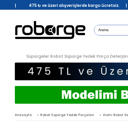
| 475 ₺ ve üzeri alışverişlerde kargo ücretsiz. 
Süpürgeler
Robot Süpürge Yedek Parça
Deterjan
Anasayfa
>
Robot Süpürge Yedek Parçaları
>
Viomi Robot S