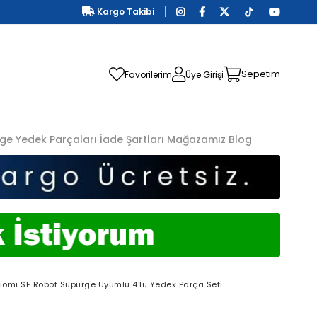
Kargo Takibi
Sepetim
Favorilerim
Üye Girişi
ge Yedek Parçaları
İade Şartları
Mağazamız
Blog
iomi SE Robot Süpürge Uyumlu 4'lü Yedek Parça Seti