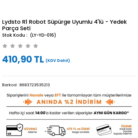
Lydsto R1 Robot Süpürge Uyumlu 4'lü - Yedek
Parça Seti
(LY-YD-016)
410,90 TL
(KDV Dahil)
Barkod
:
8683723535213