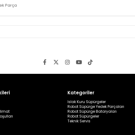
dek Parça
ileri
Kategoriler
Islak Kuru Süpürgeler
Robot Süpürge Yedek Parçaları
limat
Robot Süpürge Bataryaları
oşulları
Robot Süpürgeler
Teknik Servis