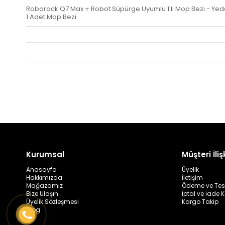
Roborock Q7 Max + Robot Süpürge Uyumlu 1'li Mop Bezi - Ye
1 Adet Mop Bezi
Kurumsal
Müşteri İlişk
Anasayfa
Üyelik
Hakkımızda
İletişim
Mağazamız
Ödeme ve Tes
Bize Ulaşın
İptal ve İade K
Üyelik Sözleşmesi
Kargo Takip
Blog