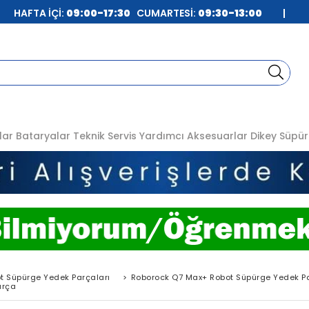
| HAFTA İÇİ:
09:00-17:30
CUMARTESİ:
09:30-13:00
|
lar
Bataryalar
Teknik Servis
Yardımcı Aksesuarlar
Dikey Süpür
t Süpürge Yedek Parçaları
>
Roborock Q7 Max+ Robot Süpürge Yedek Pa
arça