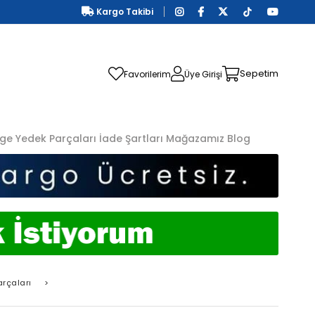
Kargo Takibi
Sepetim
Favorilerim
Üye Girişi
ge Yedek Parçaları
İade Şartları
Mağazamız
Blog
rçaları
>