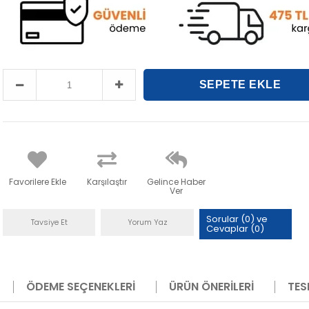
Favorilere Ekle
Karşılaştır
Gelince Haber
Ver
Sorular (0) ve
Tavsiye Et
Yorum Yaz
Cevaplar (0)
ÖDEME SEÇENEKLERI
ÜRÜN ÖNERILERI
TES