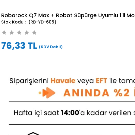
Roborock Q7 Max + Robot Süpürge Uyumlu 1'li Mo
(RB-YD-605)
76,33 TL
(KDV Dahil)