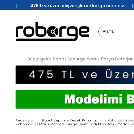
| 475 ₺ ve üzeri alışverişlerde kargo ücretsiz. 
Süpürgeler
Robot Süpürge Yedek Parça
Deterjan
Anasayfa
>
Robot Süpürge Yedek Parçaları
>
Roborock Robo
Roborock Q7 Max + Robot Süpürge Uyumlu 1'li Mop Bezi - Yedek P