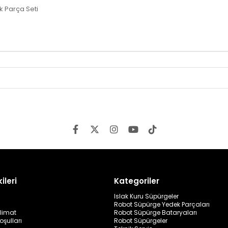
 Parça Seti
ileri
Kategoriler
Islak Kuru Süpürgeler
Robot Süpürge Yedek Parçaları
limat
Robot Süpürge Bataryaları
oşulları
Robot Süpürgeler