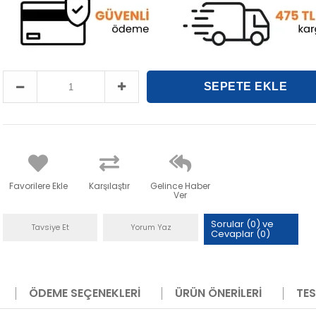
Favorilere Ekle
Karşılaştır
Gelince Haber
Ver
Sorular (0) ve
Tavsiye Et
Yorum Yaz
Cevaplar (0)
ÖDEME SEÇENEKLERI
ÜRÜN ÖNERILERI
TES