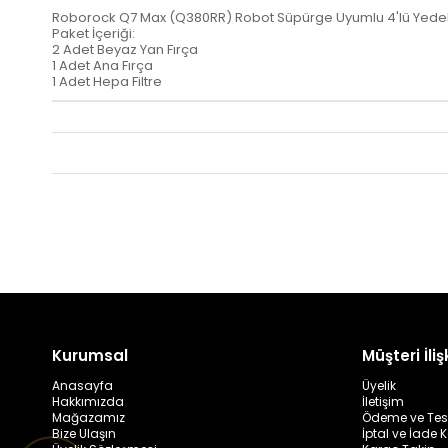
Roborock Q7 Max (Q380RR) Robot Süpürge Uyumlu 4'lü Yedek
Paket İçeriği:
2 Adet Beyaz Yan Fırça
1 Adet Ana Fırça
1 Adet Hepa Filtre
Kurumsal
Müşteri İlişk
Anasayfa
Üyelik
Hakkımızda
İletişim
Mağazamız
Ödeme ve Tes
Bize Ulaşın
İptal ve İade K