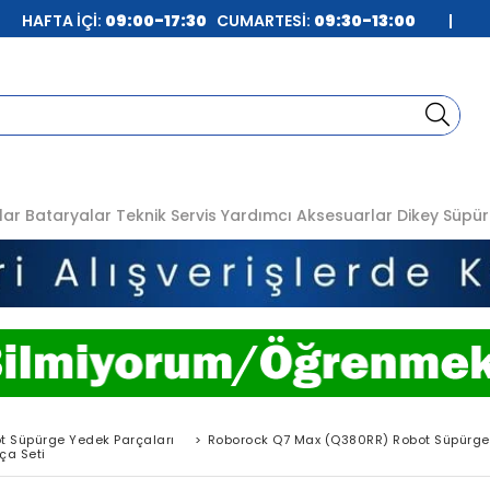
| HAFTA İÇİ:
09:00-17:30
CUMARTESİ:
09:30-13:00
|
lar
Bataryalar
Teknik Servis
Yardımcı Aksesuarlar
Dikey Süpür
t Süpürge Yedek Parçaları
>
Roborock Q7 Max (Q380RR) Robot Süpürge
ça Seti