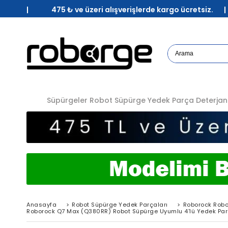
| 475 ₺ ve üzeri alışverişlerde kargo ücretsiz. 
Süpürgeler
Robot Süpürge Yedek Parça
Deterjan
Anasayfa
>
Robot Süpürge Yedek Parçaları
>
Roborock Robo
Roborock Q7 Max (Q380RR) Robot Süpürge Uyumlu 4'lü Yedek Par