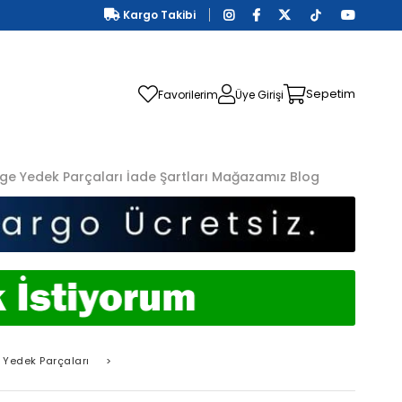
Kargo Takibi
Sepetim
Favorilerim
Üye Girişi
ge Yedek Parçaları
İade Şartları
Mağazamız
Blog
 Yedek Parçaları
>