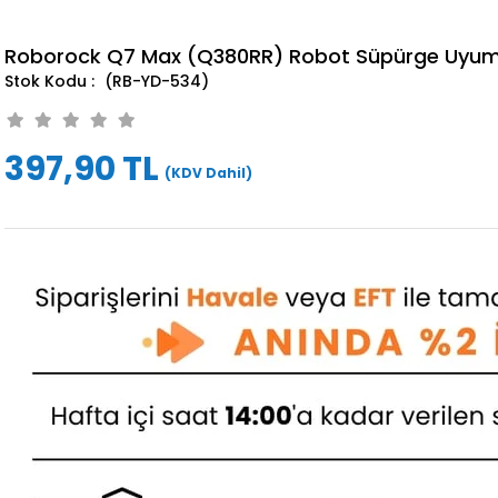
Roborock Q7 Max (Q380RR) Robot Süpürge Uyumlu
(RB-YD-534)
397,90 TL
(KDV Dahil)