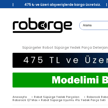
| 475 ₺ ve üzeri alışverişlerde kargo ücretsiz. 
Süpürgeler
Robot Süpürge Yedek Parça
Deterjan
Anasayfa
>
Robot Süpürge Yedek Parçaları
>
Roborock Robo
Roborock Q7 Max + Robot Süpürge Uyumlu 4'lü Yedek Parça Seti