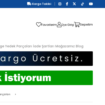
Kargo Takibi
Sepetim
Favorilerim
Üye Girişi
ge Yedek Parçaları
İade Şartları
Mağazamız
Blog
rçaları
>