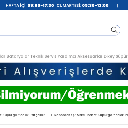
| HAFTA İÇİ:
09:00-17:30
CUMARTESİ:
09:30-13:00
|
lar
Bataryalar
Teknik Servis
Yardımcı Aksesuarlar
Dikey Süpür
t Süpürge Yedek Parçaları
>
Roborock Q7 Max+ Robot Süpürge Yedek Pa