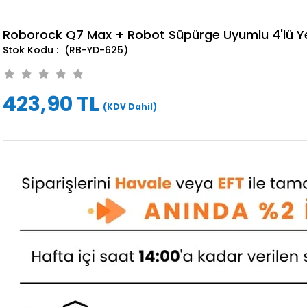
Roborock Q7 Max + Robot Süpürge Uyumlu 4'lü Y
(RB-YD-625)
423,90 TL
(KDV Dahil)