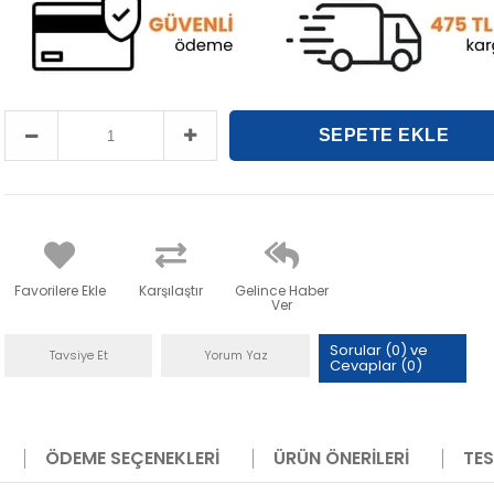
Favorilere Ekle
Karşılaştır
Gelince Haber
Ver
Sorular (0) ve
Tavsiye Et
Yorum Yaz
Cevaplar (0)
ÖDEME SEÇENEKLERI
ÜRÜN ÖNERILERI
TES