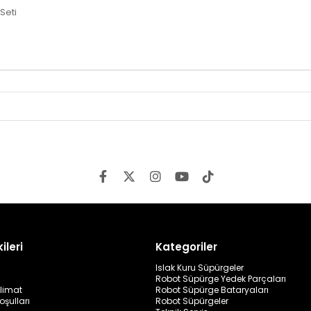
Seti
ileri
Kategoriler
Islak Kuru Süpürgeler
Robot Süpürge Yedek Parçaları
limat
Robot Süpürge Bataryaları
oşulları
Robot Süpürgeler