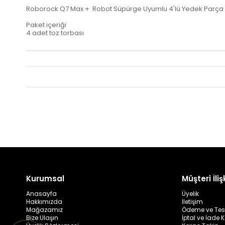
Roborock Q7 Max + Robot Süpürge Uyumlu 4'lü Yedek Parça 
Paket içeriği
4 adet toz torbası
Kurumsal
Müşteri İlişk
Anasayfa
Üyelik
Hakkımızda
İletişim
Mağazamız
Ödeme ve Tes
Bize Ulaşın
İptal ve İade K