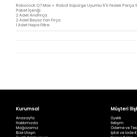
Roborock Q7 Max + Robot Süpürge Uyumlu 5'li Yedek Parça S
Paket İçeriği:
2 Adet AnaFırça
2 Adet Beyaz Yan Fırça
1 Adet Hepa Filtre
Kurumsal
Müşteri İlişk
Anasayfa
Üyelik
Hakkımızda
İletişim
Mağazamız
Ödeme ve Tes
Bize Ulaşın
İptal ve İade K