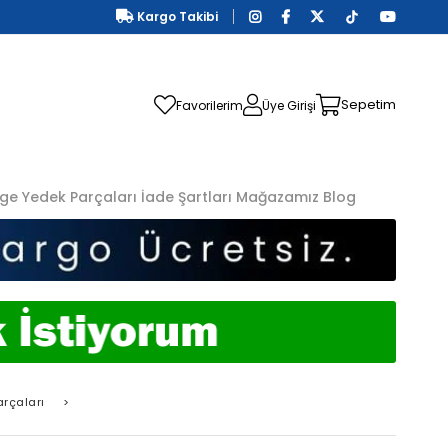
Kargo Takibi
Sepetim
Favorilerim
Üye Girişi
ge Yedek Parçaları
İade Şartları
Mağazamız
Blog
rçaları
>