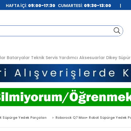
| HAFTA İÇİ:
09:00-17:30
CUMARTESİ:
09:30-13:00
|
lar
Bataryalar
Teknik Servis
Yardımcı Aksesuarlar
Dikey Süpür
t Süpürge Yedek Parçaları
>
Roborock Q7 Max+ Robot Süpürge Yedek Pa