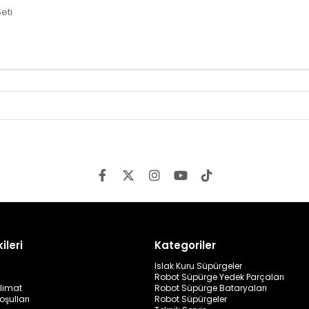
eti
ileri
Kategoriler
Islak Kuru Süpürgeler
Robot Süpürge Yedek Parçaları
limat
Robot Süpürge Bataryaları
oşulları
Robot Süpürgeler