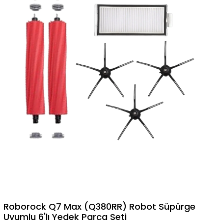
Roborock Q7 Max (Q380RR) Robot Süpürge
Uyumlu 6'lı Yedek Parça Seti