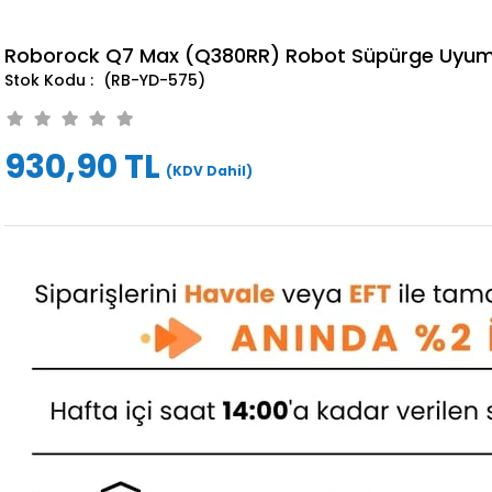
Roborock Q7 Max (Q380RR) Robot Süpürge Uyumlu
(RB-YD-575)
930,90 TL
(KDV Dahil)