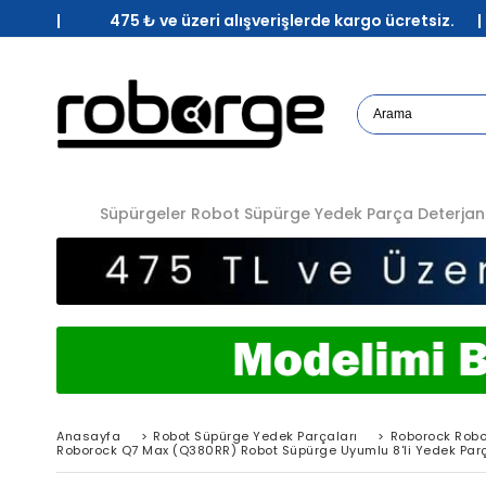
| 475 ₺ ve üzeri alışverişlerde kargo ücretsiz. 
Süpürgeler
Robot Süpürge Yedek Parça
Deterjan
Anasayfa
>
Robot Süpürge Yedek Parçaları
>
Roborock Robo
Roborock Q7 Max (Q380RR) Robot Süpürge Uyumlu 8'li Yedek Parç