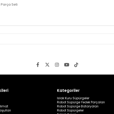
Parça Seti
ileri
Kategoriler
Islak Kuru Süpürgeler
Robot Süpürge Yedek Parçaları
limat
Robot Süpürge Bataryaları
oşulları
Robot Süpürgeler