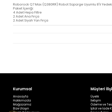
Roborock Q7 Max (Q380RR) Robot Süpürge Uyumlu 8'li Yedek 
Paket İçeriği:
4 Adet Hepa Filtre
2 Adet Ana Fırça
2 Adet Siyah Yan Fırça
Kurumsal
Müşteri İlişk
Anasayfa
Üyelik
Hakkımızda
İletişim
Mağazamız
Ödeme ve Tes
Bize Ulaşın
İptal ve İade K