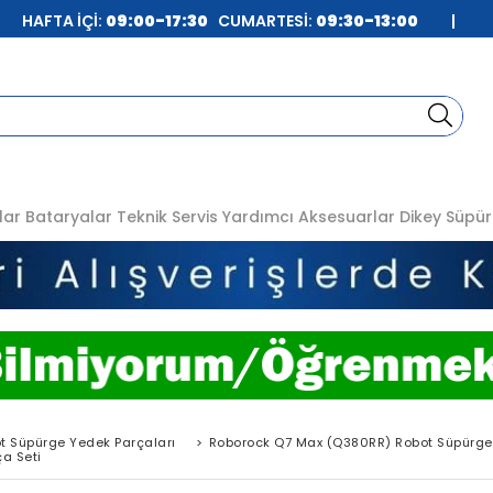
| HAFTA İÇİ:
09:00-17:30
CUMARTESİ:
09:30-13:00
|
lar
Bataryalar
Teknik Servis
Yardımcı Aksesuarlar
Dikey Süpür
t Süpürge Yedek Parçaları
>
Roborock Q7 Max (Q380RR) Robot Süpürge
a Seti