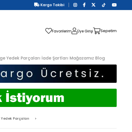
Kargo Takibi
Sepetim
Favorilerim
Üye Girişi
ge Yedek Parçaları
İade Şartları
Mağazamız
Blog
 Yedek Parçaları
>