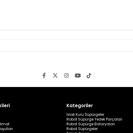
ileri
Kategoriler
Islak Kuru Süpürgeler
Robot Süpürge Yedek Parçaları
limat
Robot Süpürge Bataryaları
oşulları
Robot Süpürgeler