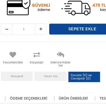
Favorilere Ekle
Karşılaştır
Gelince Haber
Ver
Sorular (0) ve
Tavsiye Et
Yorum Yaz
Cevaplar (0)
ÖDEME SEÇENEKLERI
ÜRÜN ÖNERILERI
TES