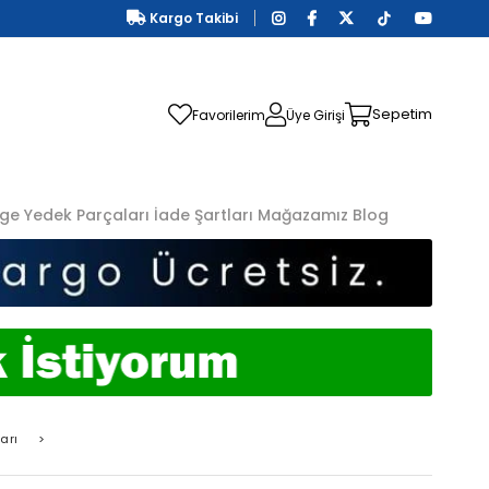
Kargo Takibi
Sepetim
Favorilerim
Üye Girişi
ge Yedek Parçaları
İade Şartları
Mağazamız
Blog
arı
>