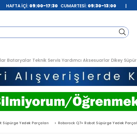
| HAFTA İÇİ:
09:00-17:30
CUMARTESİ:
09:30-13:00
|
lar
Bataryalar
Teknik Servis
Yardımcı Aksesuarlar
Dikey Süpür
t Süpürge Yedek Parçaları
>
Roborock Q7+ Robot Süpürge Yedek Parçal