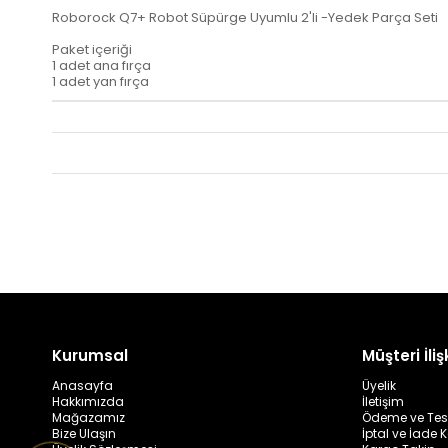
Roborock Q7+ Robot Süpürge Uyumlu 2'li -Yedek Parça Seti
Paket içeriği
1 adet ana fırça
1 adet yan fırça
Kurumsal
Müşteri İlişk
Anasayfa
Üyelik
Hakkımızda
İletişim
Mağazamız
Ödeme ve Tes
Bize Ulaşın
İptal ve İade K