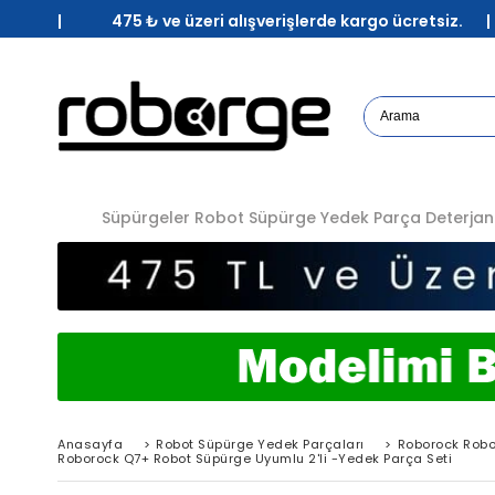
| 475 ₺ ve üzeri alışverişlerde kargo ücretsiz. 
Süpürgeler
Robot Süpürge Yedek Parça
Deterjan
Anasayfa
>
Robot Süpürge Yedek Parçaları
>
Roborock Robo
Roborock Q7+ Robot Süpürge Uyumlu 2'li -Yedek Parça Seti