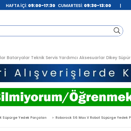
| HAFTA İÇİ:
09:00-17:30
CUMARTESİ:
09:30-13:00
|
lar
Bataryalar
Teknik Servis
Yardımcı Aksesuarlar
Dikey Süpür
t Süpürge Yedek Parçaları
>
Roborock S6 Max V Robot Süpürge Yedek P