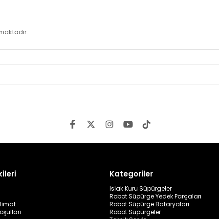
lmaktadır.
ileri
Kategoriler
Islak Kuru Süpürgeler
Robot Süpürge Yedek Parçaları
limat
Robot Süpürge Bataryaları
oşulları
Robot Süpürgeler