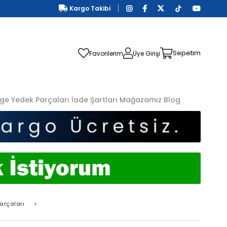
Kargo Takibi
Sepetim
Favorilerim
Üye Girişi
ge Yedek Parçaları
İade Şartları
Mağazamız
Blog
arçaları
>