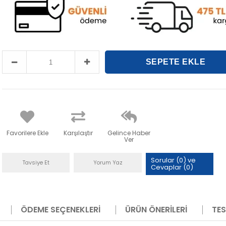
Favorilere Ekle
Karşılaştır
Gelince Haber
Ver
Sorular (0) ve
Tavsiye Et
Yorum Yaz
Cevaplar (0)
ÖDEME SEÇENEKLERI
ÜRÜN ÖNERILERI
TES