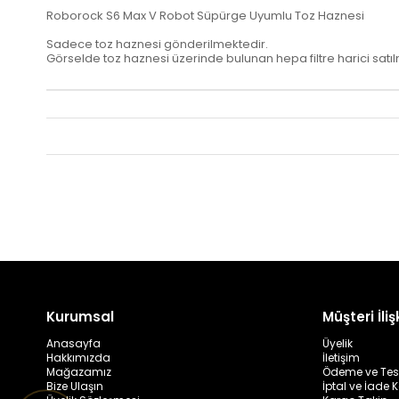
Roborock S6 Max V Robot Süpürge Uyumlu Toz Haznesi
Sadece toz haznesi gönderilmektedir.
Görselde toz haznesi üzerinde bulunan hepa filtre harici satı
Kurumsal
Müşteri İlişk
Anasayfa
Üyelik
Hakkımızda
İletişim
Mağazamız
Ödeme ve Tes
Bize Ulaşın
İptal ve İade K