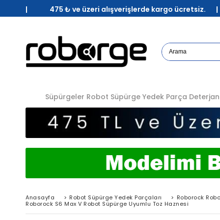
| 475 ₺ ve üzeri alışverişlerde kargo ücretsiz. 
Süpürgeler
Robot Süpürge Yedek Parça
Deterjan
Anasayfa
>
Robot Süpürge Yedek Parçaları
>
Roborock Robo
Roborock S6 Max V Robot Süpürge Uyumlu Toz Haznesi