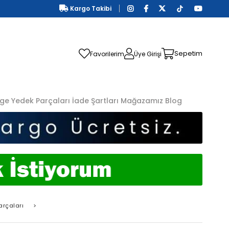
Kargo Takibi
Sepetim
Favorilerim
Üye Girişi
ge Yedek Parçaları
İade Şartları
Mağazamız
Blog
arçaları
>