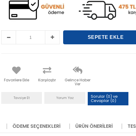
Favorilere Ekle
Karşılaştır
Gelince Haber
Ver
Sorular (0) ve
Tavsiye Et
Yorum Yaz
Cevaplar (0)
ÖDEME SEÇENEKLERI
ÜRÜN ÖNERILERI
TES