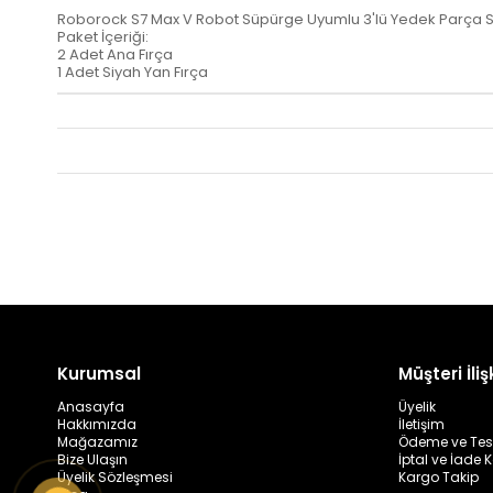
Roborock S7 Max V Robot Süpürge Uyumlu 3'lü Yedek Parça S
Paket İçeriği:
2 Adet Ana Fırça
1 Adet Siyah Yan Fırça
Kurumsal
Müşteri İlişk
Anasayfa
Üyelik
Hakkımızda
İletişim
Mağazamız
Ödeme ve Tes
Bize Ulaşın
İptal ve İade K
Üyelik Sözleşmesi
Kargo Takip