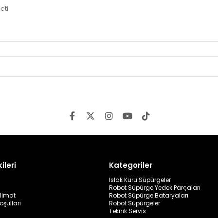
eti
ileri
Kategoriler
Islak Kuru Süpürgeler
Robot Süpürge Yedek Parçaları
limat
Robot Süpürge Bataryaları
oşulları
Robot Süpürgeler
Teknik Servis