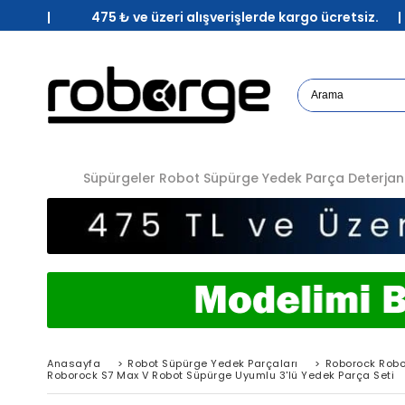
| 475 ₺ ve üzeri alışverişlerde kargo ücretsiz. 
Süpürgeler
Robot Süpürge Yedek Parça
Deterjan
Anasayfa
>
Robot Süpürge Yedek Parçaları
>
Roborock Robo
Roborock S7 Max V Robot Süpürge Uyumlu 3'lü Yedek Parça Seti