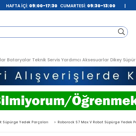
| HAFTA İÇİ:
09:00-17:30
CUMARTESİ:
09:30-13:00
|
lar
Bataryalar
Teknik Servis
Yardımcı Aksesuarlar
Dikey Süpür
t Süpürge Yedek Parçaları
>
Roborock S7 Max V Robot Süpürge Yedek P