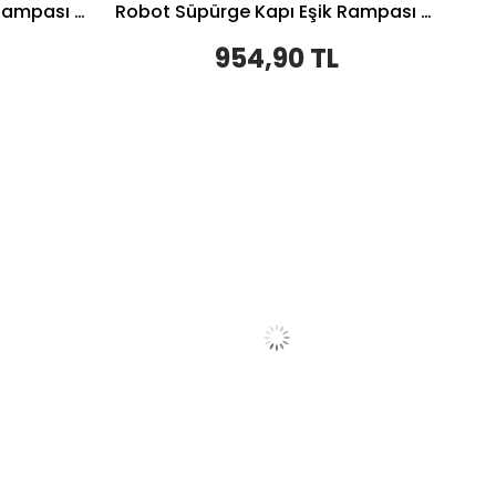
Robot Süpürge Kapı Eşik Rampası 4cm - Gri
Robot Süpürge Kapı Eşik Rampası 4cm - Krem
954,90 TL