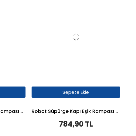
Sepete Ekle
Robot Süpürge Kapı Eşik Rampası 3cm - Beyaz
Robot Süpürge Kapı Eşik Rampası 3,5cm - Gri
784,90 TL