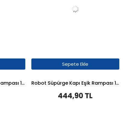
Sepete Ekle
Robot Süpürge Kapı Eşik Rampası 1,6cm - Krem
Robot Süpürge Kapı Eşik Rampası 1,6cm - Beyaz
444,90 TL