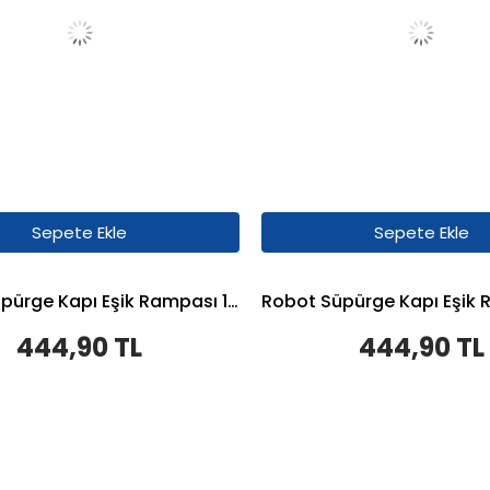
Sepete Ekle
Sepete Ekle
Robot Süpürge Kapı Eşik Rampası 1,6cm - Gri
444,90 TL
444,90 TL