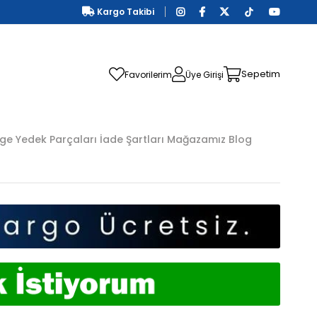
Kargo Takibi
Sepetim
Favorilerim
Üye Girişi
ge Yedek Parçaları
İade Şartları
Mağazamız
Blog