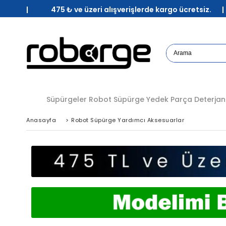
| 475 ₺ ve üzeri alışverişlerde kargo ücretsiz. 
Süpürgeler
Robot Süpürge Yedek Parça
Deterjan
Anasayfa
>
Robot Süpürge Yardımcı Aksesuarlar