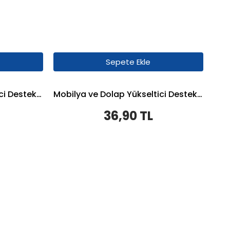
Sepete Ekle
Mobilya ve Dolap Yükseltici Destek - 3,5cm - 4 Adet - Gri
Mobilya ve Dolap Yükseltici Destek - 6 cm - 1 Adet - Gri
36,90 TL