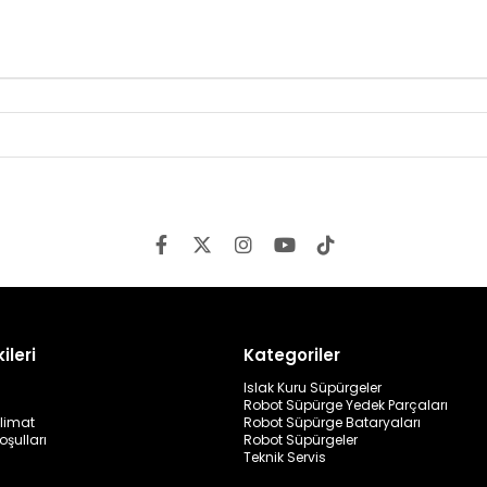
ileri
Kategoriler
Islak Kuru Süpürgeler
Robot Süpürge Yedek Parçaları
limat
Robot Süpürge Bataryaları
oşulları
Robot Süpürgeler
Teknik Servis