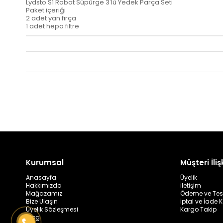
Lydsto S1 Robot Süpürge 3'lü Yedek Parça Seti
Paket içeriği
2 adet yan fırça
1 adet hepa filtre
Kurumsal
Müşteri İlişk
Anasayfa
Üyelik
Hakkımızda
İletişim
Mağazamız
Ödeme ve Tes
Bize Ulaşın
İptal ve İade K
Üyelik Sözleşmesi
Kargo Takip
Blog