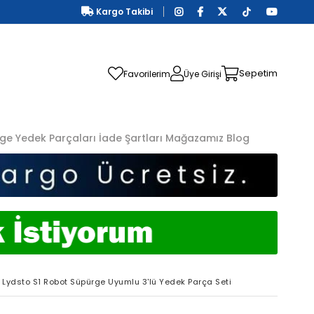
Kargo Takibi
Sepetim
Favorilerim
Üye Girişi
ge Yedek Parçaları
İade Şartları
Mağazamız
Blog
Lydsto S1 Robot Süpürge Uyumlu 3'lü Yedek Parça Seti