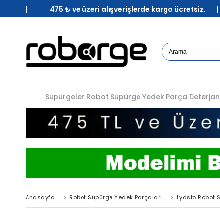
| 475 ₺ ve üzeri alışverişlerde kargo ücretsiz. 
Süpürgeler
Robot Süpürge Yedek Parça
Deterjan
Anasayfa
>
Robot Süpürge Yedek Parçaları
>
Lydsto Robot 