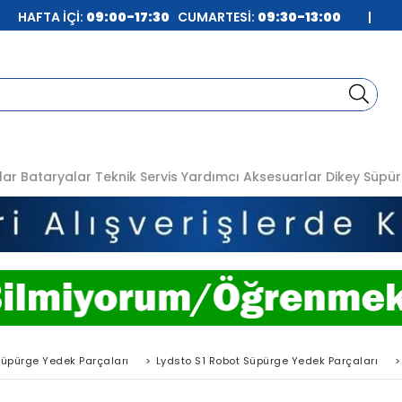
| HAFTA İÇİ:
09:00-17:30
CUMARTESİ:
09:30-13:00
|
lar
Bataryalar
Teknik Servis
Yardımcı Aksesuarlar
Dikey Süpür
Süpürge Yedek Parçaları
>
Lydsto S1 Robot Süpürge Yedek Parçaları
>