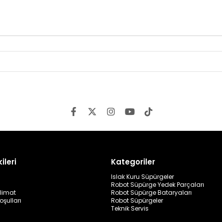
ileri
Kategoriler
Islak Kuru Süpürgeler
Robot Süpürge Yedek Parçaları
limat
Robot Süpürge Bataryaları
oşulları
Robot Süpürgeler
Teknik Servis