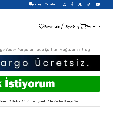
Kargo Takibi
Sepetim
Favorilerim
Üye Girişi
ge Yedek Parçaları
İade Şartları
Mağazamız
Blog
iomi V2 Robot Süpürge Uyumlu 3'lü Yedek Parça Seti