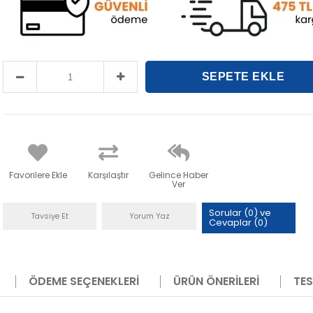
Favorilere Ekle
Karşılaştır
Gelince Haber
Ver
Sorular (0) ve
Tavsiye Et
Yorum Yaz
Cevaplar (0)
ÖDEME SEÇENEKLERI
ÜRÜN ÖNERILERI
TES