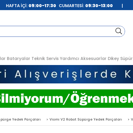
| HAFTA İÇİ:
09:00-17:30
CUMARTESİ:
09:30-13:00
|
lar
Bataryalar
Teknik Servis
Yardımcı Aksesuarlar
Dikey Süpür
üpürge Yedek Parçaları
>
Viomi V2 Robot Süpürge Yedek Parçaları
>
V