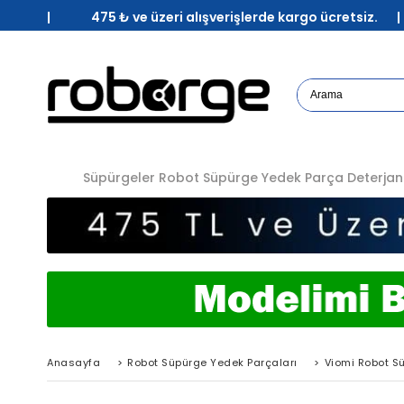
| 475 ₺ ve üzeri alışverişlerde kargo ücretsiz. 
Süpürgeler
Robot Süpürge Yedek Parça
Deterjan
Anasayfa
>
Robot Süpürge Yedek Parçaları
>
Viomi Robot S