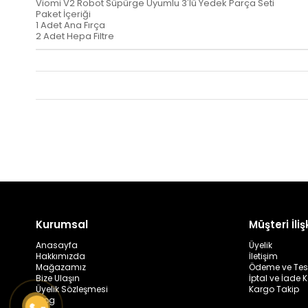
Viomi V2 Robot Süpürge Uyumlu 3'lü Yedek Parça Seti
Paket İçeriği
1 Adet Ana Fırça
2 Adet Hepa Filtre
Kurumsal
Müşteri İlişk
Anasayfa
Üyelik
Hakkımızda
İletişim
Mağazamız
Ödeme ve Tes
Bize Ulaşın
İptal ve İade K
Üyelik Sözleşmesi
Kargo Takip
Blog