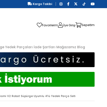
Kargo Takibi
Sepetim
Favorilerim
Üye Girişi
ge Yedek Parçaları
İade Şartları
Mağazamız
Blog
iomi V2 Robot Süpürge Uyumlu 4'lü Yedek Parça Seti