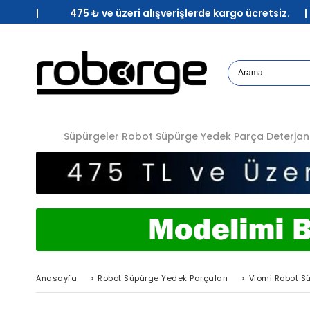
| 475 ₺ ve üzeri alışverişlerde kargo ücretsiz. 
Süpürgeler
Robot Süpürge Yedek Parça
Deterjan
Anasayfa
>
Robot Süpürge Yedek Parçaları
>
Viomi Robot S