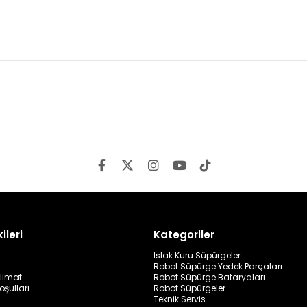
ileri
Kategoriler
Islak Kuru Süpürgeler
Robot Süpürge Yedek Parçaları
limat
Robot Süpürge Bataryaları
oşulları
Robot Süpürgeler
Teknik Servis