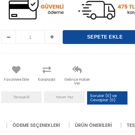
Favorilere Ekle
Karşılaştır
Gelince Haber
Ver
Sorular (0) ve
Tavsiye Et
Yorum Yaz
Cevaplar (0)
ÖDEME SEÇENEKLERI
ÜRÜN ÖNERILERI
TES