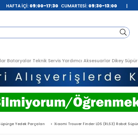
| HAFTA İÇİ:
09:00-17:30
CUMARTESİ:
09:30-13:00
|
lar
Bataryalar
Teknik Servis
Yardımcı Aksesuarlar
Dikey Süpür
Süpürge Yedek Parçaları
>
Xiaomi Trouver Finder LDS (RLS3) Robot Süpü