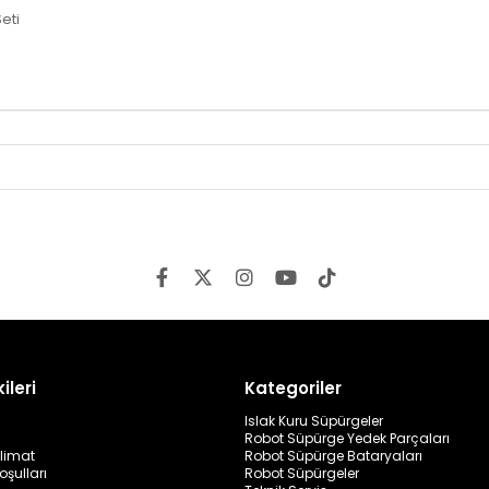
eti
ileri
Kategoriler
Islak Kuru Süpürgeler
Robot Süpürge Yedek Parçaları
limat
Robot Süpürge Bataryaları
oşulları
Robot Süpürgeler