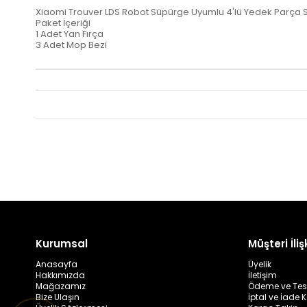
Xiaomi Trouver LDS Robot Süpürge Uyumlu 4'lü Yedek Parça S
Paket İçeriği
1 Adet Yan Fırça
3 Adet Mop Bezi
Kurumsal
Müşteri İlişk
Anasayfa
Üyelik
Hakkımızda
İletişim
Mağazamız
Ödeme ve Tes
Bize Ulaşın
İptal ve İade K