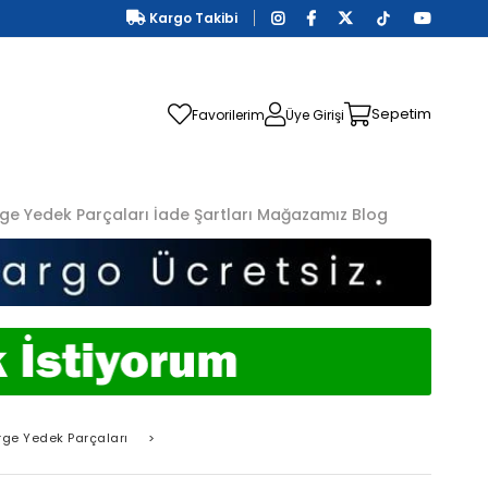
Kargo Takibi
Sepetim
Favorilerim
Üye Girişi
ge Yedek Parçaları
İade Şartları
Mağazamız
Blog
rge Yedek Parçaları
>