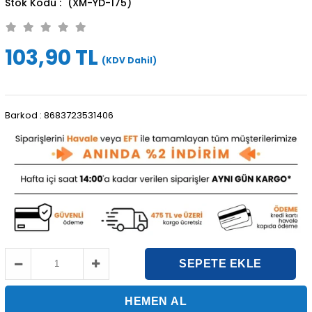
(XM-YD-175)
103,90 TL
(KDV Dahil)
Barkod
:
8683723531406