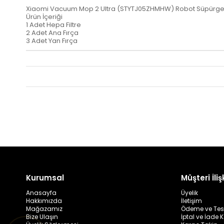
Xiaomi Vacuum Mop 2 Ultra (STYTJ05ZHMHW) Robot Süpürge U
Ürün İçeriği
1 Adet Hepa Filtre
2 Adet Ana Fırça
3 Adet Yan Fırça
Kurumsal
Müşteri İlişk
Anasayfa
Üyelik
Hakkımızda
İletişim
Mağazamız
Ödeme ve Tes
Bize Ulaşın
İptal ve İade K