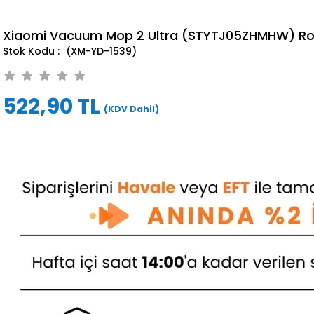
Xiaomi Vacuum Mop 2 Ultra (STYTJ05ZHMHW) Robo
(XM-YD-1539)
522,90 TL
(KDV Dahil)