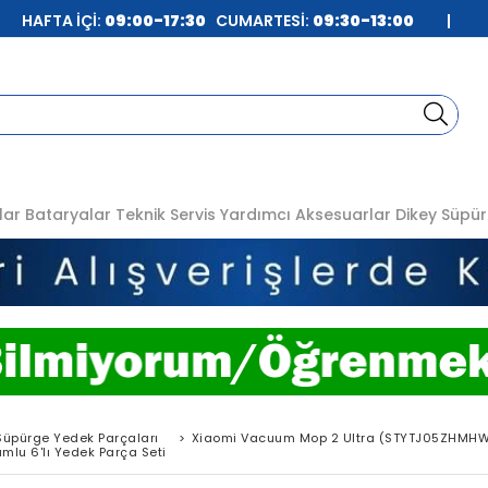
| HAFTA İÇİ:
09:00-17:30
CUMARTESİ:
09:30-13:00
|
lar
Bataryalar
Teknik Servis
Yardımcı Aksesuarlar
Dikey Süpür
Süpürge Yedek Parçaları
>
Xiaomi Vacuum Mop 2 Ultra (STYTJ05ZHMHW)
lu 6'lı Yedek Parça Seti