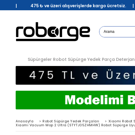
| 475 ₺ ve üzeri alışverişlerde kargo ücretsiz. 
Süpürgeler
Robot Süpürge Yedek Parça
Deterjan
Anasayfa
>
Robot Süpürge Yedek Parçaları
>
Xiaomi Robot 
Xiaomi Vacuum Mop 2 Ultra (STYTJ05ZHMHW) Robot Süpürge Uyum