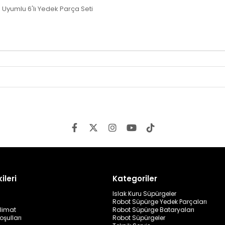
yumlu 6'lı Yedek Parça Seti
ileri
Kategoriler
Islak Kuru Süpürgeler
Robot Süpürge Yedek Parçaları
limat
Robot Süpürge Bataryaları
oşulları
Robot Süpürgeler