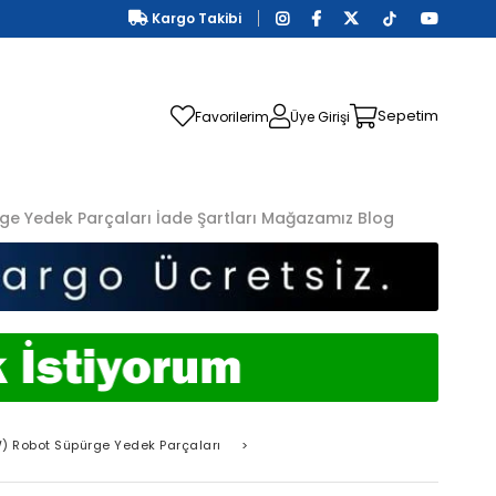
Kargo Takibi
Sepetim
Favorilerim
Üye Girişi
ge Yedek Parçaları
İade Şartları
Mağazamız
Blog
 Robot Süpürge Yedek Parçaları
>