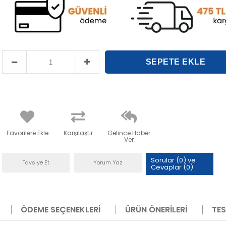
Favorilere Ekle
Karşılaştır
Gelince Haber
Ver
Sorular (0) ve
Tavsiye Et
Yorum Yaz
Cevaplar (0)
ÖDEME SEÇENEKLERI
ÜRÜN ÖNERILERI
TES