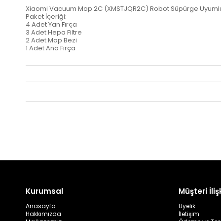
Xiaomi Vacuum Mop 2C (XMSTJQR2C) Robot Süpürge Uyumlu 1
Paket İçeriği:
4 Adet Yan Fırça
3 Adet Hepa Filtre
2 Adet Mop Bezi
1 Adet Ana Fırça
Kurumsal
Müşteri İlişk
Anasayfa
Üyelik
Hakkımızda
İletişim