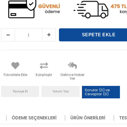
Favorilere Ekle
Karşılaştır
Gelince Haber
Ver
Sorular (0) ve
Tavsiye Et
Yorum Yaz
Cevaplar (0)
ÖDEME SEÇENEKLERI
ÜRÜN ÖNERILERI
TES