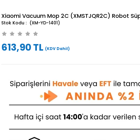
Xiaomi Vacuum Mop 2C (XMSTJQR2C) Robot Süpür
(XM-YD-1401)
613,90 TL
(KDV Dahil)