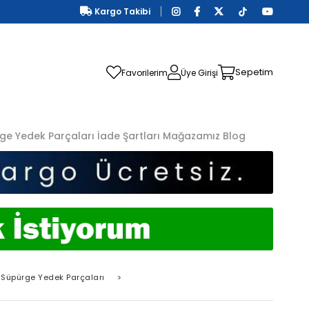
Kargo Takibi
Sepetim
Favorilerim
Üye Girişi
ge Yedek Parçaları
İade Şartları
Mağazamız
Blog
Süpürge Yedek Parçaları
>