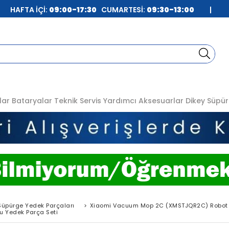
| HAFTA İÇİ:
09:00-17:30
CUMARTESİ:
09:30-13:00
|
lar
Bataryalar
Teknik Servis
Yardımcı Aksesuarlar
Dikey Süpür
Süpürge Yedek Parçaları
>
Xiaomi Vacuum Mop 2C (XMSTJQR2C) Robot 
 Yedek Parça Seti