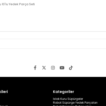
0'lu Yedek Parça Seti
ileri
Kategoriler
Islak Kuru Süpürgeler
Robot Süpürge Yedek Parçaları