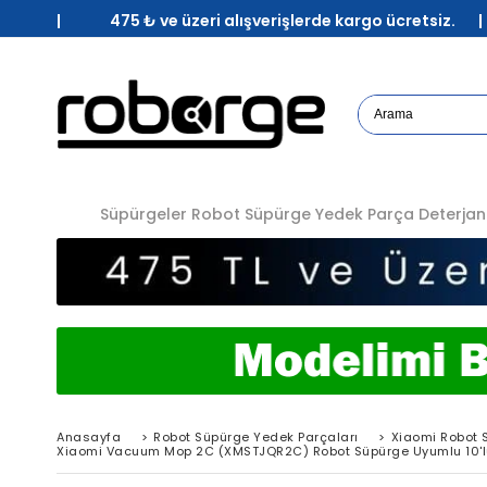
| 475 ₺ ve üzeri alışverişlerde kargo ücretsiz. 
Süpürgeler
Robot Süpürge Yedek Parça
Deterjan
Anasayfa
>
Robot Süpürge Yedek Parçaları
>
Xiaomi Robot 
Xiaomi Vacuum Mop 2C (XMSTJQR2C) Robot Süpürge Uyumlu 10'lu