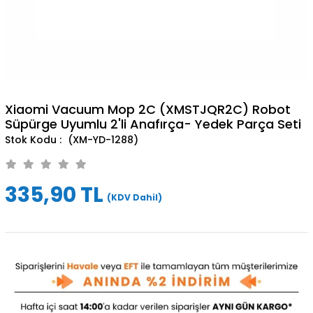
Xiaomi Vacuum Mop 2C (XMSTJQR2C) Robot
Süpürge Uyumlu 2'li Anafırça- Yedek Parça Seti
(XM-YD-1288)
335,90 TL
(KDV Dahil)