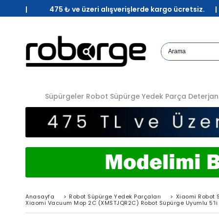
| 475 ₺ ve üzeri alışverişlerde kargo ücretsiz. 
Süpürgeler
Robot Süpürge Yedek Parça
Deterjan
Anasayfa
>
Robot Süpürge Yedek Parçaları
>
Xiaomi Robot 
Xiaomi Vacuum Mop 2C (XMSTJQR2C) Robot Süpürge Uyumlu 5'li 