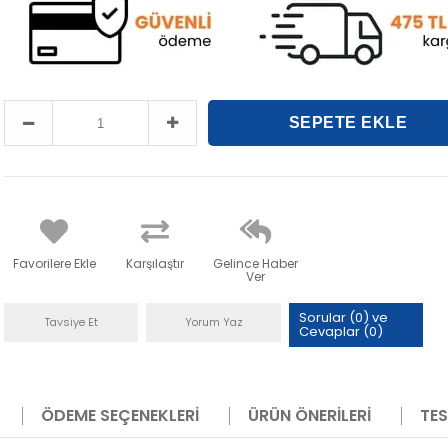
Favorilere Ekle
Karşılaştır
Gelince Haber
Ver
Sorular (0) ve
Tavsiye Et
Yorum Yaz
Cevaplar (0)
ÖDEME SEÇENEKLERI
ÜRÜN ÖNERILERI
TES