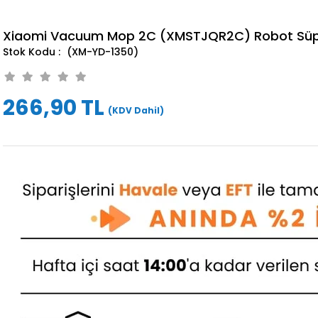
Xiaomi Vacuum Mop 2C (XMSTJQR2C) Robot Süpür
(XM-YD-1350)
266,90 TL
(KDV Dahil)