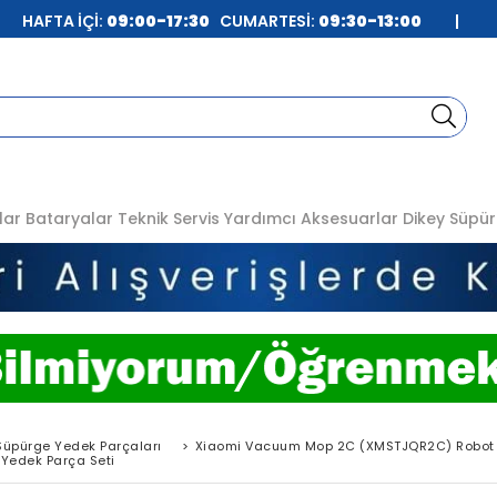
| HAFTA İÇİ:
09:00-17:30
CUMARTESİ:
09:30-13:00
|
lar
Bataryalar
Teknik Servis
Yardımcı Aksesuarlar
Dikey Süpür
Süpürge Yedek Parçaları
>
Xiaomi Vacuum Mop 2C (XMSTJQR2C) Robot 
Yedek Parça Seti