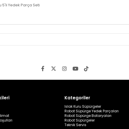
'li Yedek Parça Seti
ileri
Kategoriler
Islak Kuru Süpürgeler
Robot Süpürge Yedek Parçaları
limat
Robot Süpürge Bataryaları
oşulları
Robot Süpürgeler
Teknik Servis