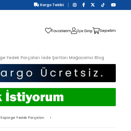
Kargo Takibi
Sepetim
Favorilerim
Üye Girişi
ge Yedek Parçaları
İade Şartları
Mağazamız
Blog
Süpürge Yedek Parçaları
>