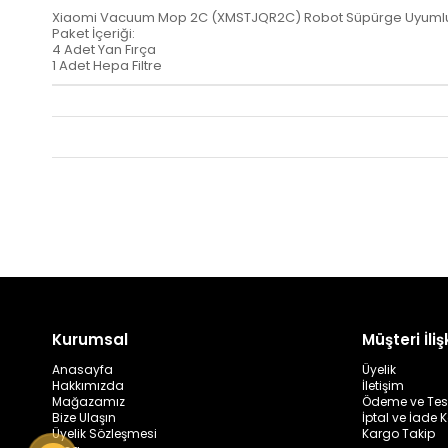
Xiaomi Vacuum Mop 2C (XMSTJQR2C) Robot Süpürge Uyumlu 5
Paket İçeriği:
4 Adet Yan Fırça
1 Adet Hepa Filtre
Kurumsal
Müşteri İlişk
Anasayfa
Üyelik
Hakkımızda
İletişim
Mağazamız
Ödeme ve Tes
Bize Ulaşın
İptal ve İade K
Üyelik Sözleşmesi
Kargo Takip