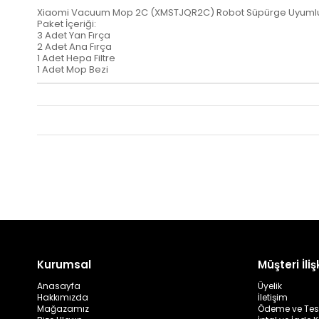
Xiaomi Vacuum Mop 2C (XMSTJQR2C) Robot Süpürge Uyumlu 7
Paket İçeriği:
3 Adet Yan Fırça
2 Adet Ana Fırça
1 Adet Hepa Filtre
1 Adet Mop Bezi
Kurumsal
Müşteri İlişk
Anasayfa
Üyelik
Hakkımızda
İletişim
Mağazamız
Ödeme ve Tes