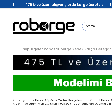
| 475 ₺ ve üzeri alışverişlerde kargo ücretsiz. 
Süpürgeler
Robot Süpürge Yedek Parça
Deterjan
Anasayfa
>
Robot Süpürge Yedek Parçaları
>
Xiaomi Robot 
Xiaomi Vacuum Mop 2C (XMSTJQR2C) Robot Süpürge Uyumlu 7'li 