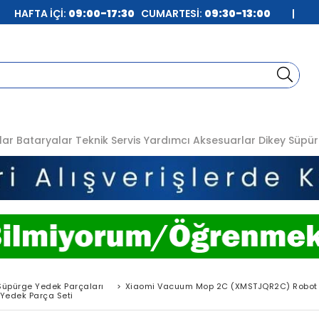
| HAFTA İÇİ:
09:00-17:30
CUMARTESİ:
09:30-13:00
|
lar
Bataryalar
Teknik Servis
Yardımcı Aksesuarlar
Dikey Süpür
Süpürge Yedek Parçaları
>
Xiaomi Vacuum Mop 2C (XMSTJQR2C) Robot 
Yedek Parça Seti