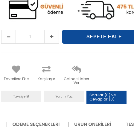
Favorilere Ekle
Karşılaştır
Gelince Haber
Ver
Sorular (0) ve
Tavsiye Et
Yorum Yaz
Cevaplar (0)
ÖDEME SEÇENEKLERI
ÜRÜN ÖNERILERI
TES