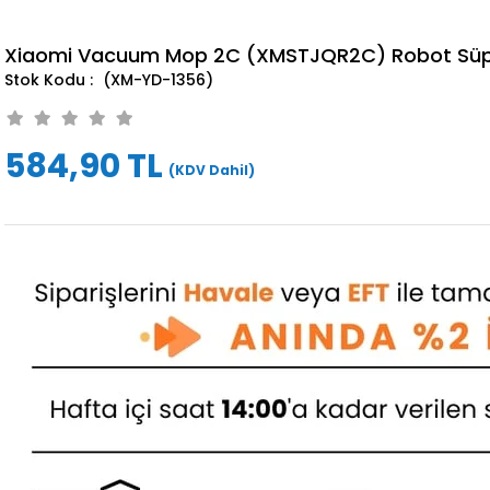
Xiaomi Vacuum Mop 2C (XMSTJQR2C) Robot Süpür
(XM-YD-1356)
584,90 TL
(KDV Dahil)