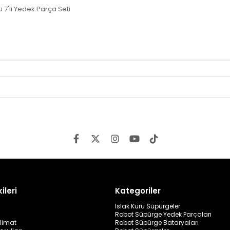
'li Yedek Parça Seti
ileri
Kategoriler
Islak Kuru Süpürgeler
Robot Süpürge Yedek Parçaları
limat
Robot Süpürge Bataryaları