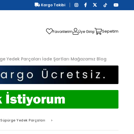
Kargo Takibi
Sepetim
Favorilerim
Üye Girişi
ge Yedek Parçaları
İade Şartları
Mağazamız
Blog
Süpürge Yedek Parçaları
>