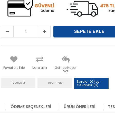
Favorilere Ekle
Karşılaştır
Gelince Haber
Ver
Sorular (0) ve
Tavsiye Et
Yorum Yaz
Cevaplar (0)
ÖDEME SEÇENEKLERI
ÜRÜN ÖNERILERI
TES