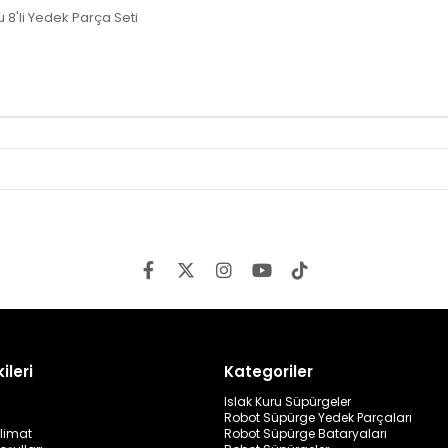
'li Yedek Parça Seti
ileri
Kategoriler
Islak Kuru Süpürgeler
Robot Süpürge Yedek Parçaları
limat
Robot Süpürge Bataryaları