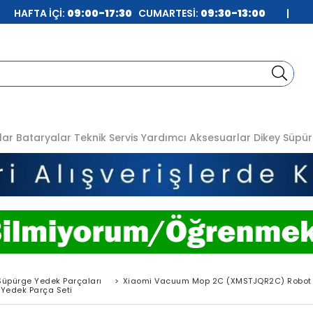
| HAFTA İÇİ:
09:00-17:30
CUMARTESİ:
09:30-13:00
|
lar
Bataryalar
Teknik Servis
Yardımcı Aksesuarlar
Dikey Süpür
Süpürge Yedek Parçaları
>
Xiaomi Vacuum Mop 2C (XMSTJQR2C) Robot 
Yedek Parça Seti