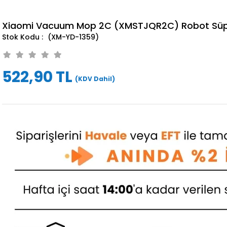
Xiaomi Vacuum Mop 2C (XMSTJQR2C) Robot Süpür
(XM-YD-1359)
522,90 TL
(KDV Dahil)