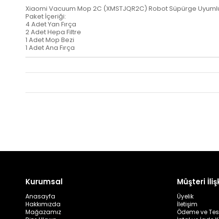
Xiaomi Vacuum Mop 2C (XMSTJQR2C) Robot Süpürge Uyumlu 8
Paket İçeriği:
4 Adet Yan Fırça
2 Adet Hepa Filtre
1 Adet Mop Bezi
1 Adet Ana Fırça
Kurumsal
Müşteri İlişk
Anasayfa
Üyelik
Hakkımızda
İletişim
Mağazamız
Ödeme ve Tes