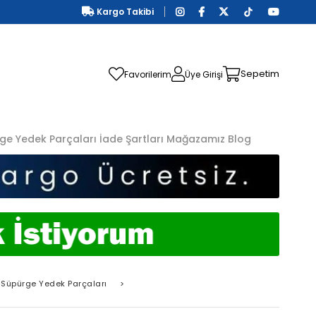
Kargo Takibi
Sepetim
Favorilerim
Üye Girişi
ge Yedek Parçaları
İade Şartları
Mağazamız
Blog
Süpürge Yedek Parçaları
>