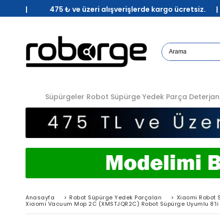
| 475 ₺ ve üzeri alışverişlerde kargo ücretsiz. 
Süpürgeler
Robot Süpürge Yedek Parça
Deterjan
Anasayfa
>
Robot Süpürge Yedek Parçaları
>
Xiaomi Robot 
Xiaomi Vacuum Mop 2C (XMSTJQR2C) Robot Süpürge Uyumlu 8'li 