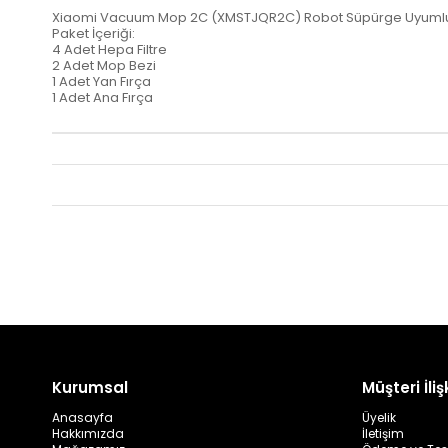
Xiaomi Vacuum Mop 2C (XMSTJQR2C) Robot Süpürge Uyumlu 8
Paket İçeriği:
4 Adet Hepa Filtre
2 Adet Mop Bezi
1 Adet Yan Fırça
1 Adet Ana Fırça
Kurumsal
Müşteri İlişk
Anasayfa
Üyelik
Hakkımızda
İletişim