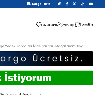
Kargo Takibi
Sepetim
Favorilerim
Üye Girişi
ge Yedek Parçaları
İade Şartları
Mağazamız
Blog
Süpürge Yedek Parçaları
>