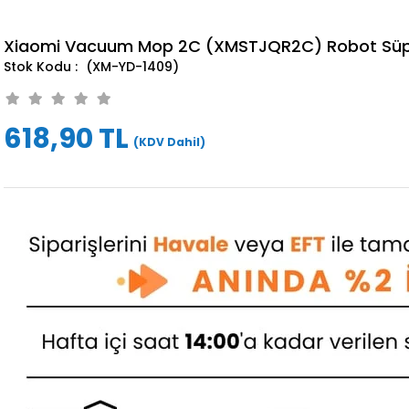
Xiaomi Vacuum Mop 2C (XMSTJQR2C) Robot Süpür
(XM-YD-1409)
618,90 TL
(KDV Dahil)