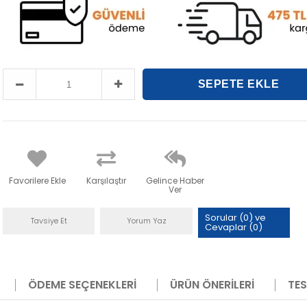
Favorilere Ekle
Karşılaştır
Gelince Haber
Ver
Sorular (0) ve
Tavsiye Et
Yorum Yaz
Cevaplar (0)
ÖDEME SEÇENEKLERI
ÜRÜN ÖNERILERI
TES