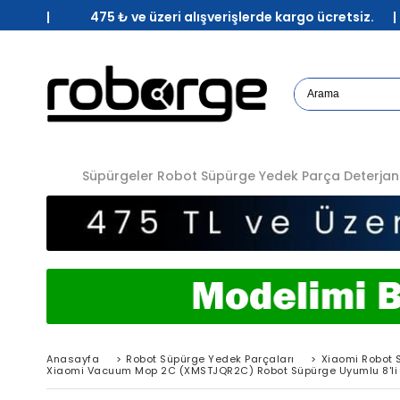
| 475 ₺ ve üzeri alışverişlerde kargo ücretsiz. 
Süpürgeler
Robot Süpürge Yedek Parça
Deterjan
Anasayfa
>
Robot Süpürge Yedek Parçaları
>
Xiaomi Robot 
Xiaomi Vacuum Mop 2C (XMSTJQR2C) Robot Süpürge Uyumlu 8'li 