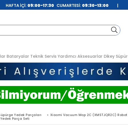
| HAFTA İÇİ:
09:00-17:30
CUMARTESİ:
09:30-13:00
|
lar
Bataryalar
Teknik Servis
Yardımcı Aksesuarlar
Dikey Süpür
Süpürge Yedek Parçaları
>
Xiaomi Vacuum Mop 2C (XMSTJQR2C) Robot 
Yedek Parça Seti