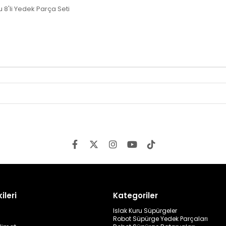
'li Yedek Parça Seti
ileri
Kategoriler
Islak Kuru Süpürgeler
Robot Süpürge Yedek Parçaları